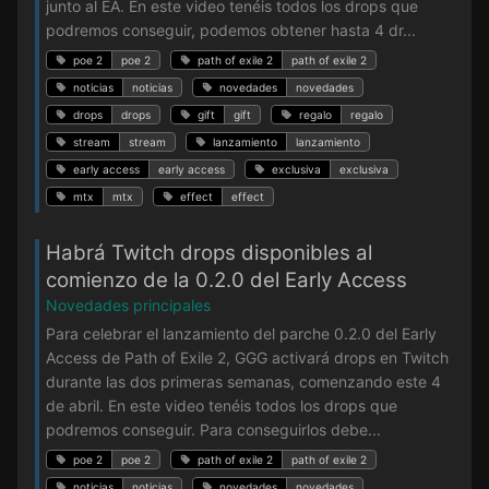
junto al EA. En este video tenéis todos los drops que
podremos conseguir, podemos obtener hasta 4 dr...
poe 2
poe 2
path of exile 2
path of exile 2
noticias
noticias
novedades
novedades
drops
drops
gift
gift
regalo
regalo
stream
stream
lanzamiento
lanzamiento
early access
early access
exclusiva
exclusiva
mtx
mtx
effect
effect
Habrá Twitch drops disponibles al
comienzo de la 0.2.0 del Early Access
Novedades principales
Para celebrar el lanzamiento del parche 0.2.0 del Early
Access de Path of Exile 2, GGG activará drops en Twitch
durante las dos primeras semanas, comenzando este 4
de abril. En este video tenéis todos los drops que
podremos conseguir. Para conseguirlos debe...
poe 2
poe 2
path of exile 2
path of exile 2
noticias
noticias
novedades
novedades