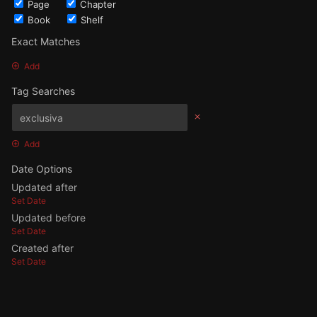
Page
Chapter
Book
Shelf
Exact Matches
Add
Tag Searches
Add
Date Options
Updated after
Set Date
Updated before
Set Date
Created after
Set Date
Created before
Set Date