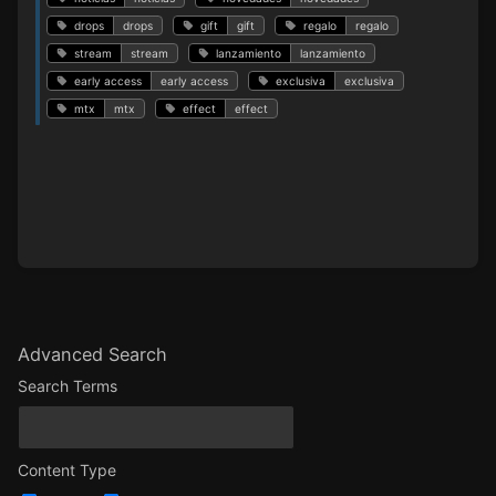
drops
drops
gift
gift
regalo
regalo
stream
stream
lanzamiento
lanzamiento
early access
early access
exclusiva
exclusiva
mtx
mtx
effect
effect
Advanced Search
Search Terms
Content Type