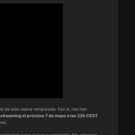
io de esta nueva temporada. Eso sí, nos han
n
streaming
el próximo 7 de mayo a las 22h CEST
os).
podríamos jugar el nuevo contenido. Sin embargo,