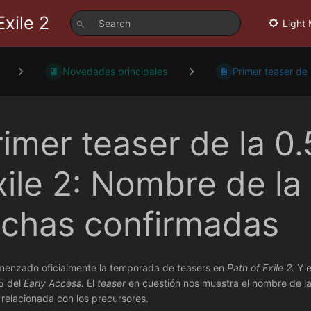
Exile 2
Light
Novedades principales
Primer teaser de l
rimer teaser de la 0.
xile 2: Nombre de la
echas confirmadas
enzado oficialmente la temporada de teasers en
Path of Exile 2.
Y 
.5 del
Early Access.
El
teaser
en cuestión nos muestra el nombre de la
 relacionada con los precursores.