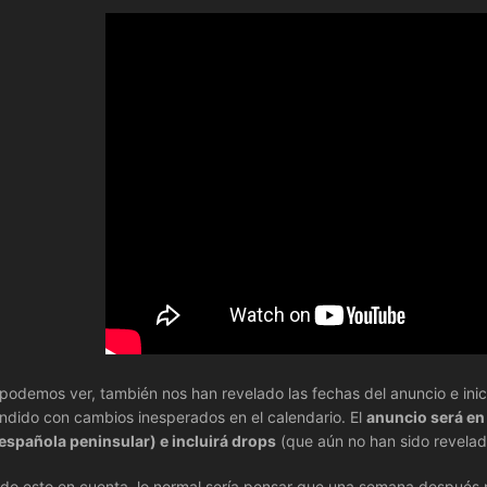
odemos ver, también nos han revelado las fechas del anuncio e inic
ndido con cambios inesperados en el calendario. El
anuncio será e
española peninsular) e incluirá drops
(que aún no han sido revelad
do esto en cuenta, lo normal sería pensar que una semana después 