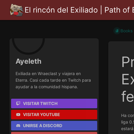
El rincón del Exiliado | Path of 
Books
P
Ayeleth
E
Exiliada en Wraeclast y viajera en
Eterra. Casi cada tarde en Twitch para
ayudar a la comunidad hispana.
f
VISITAR TWITCH
VISITAR YOUTUBE
Ha com
liga 0
UNIRSE A DISCORD
estará